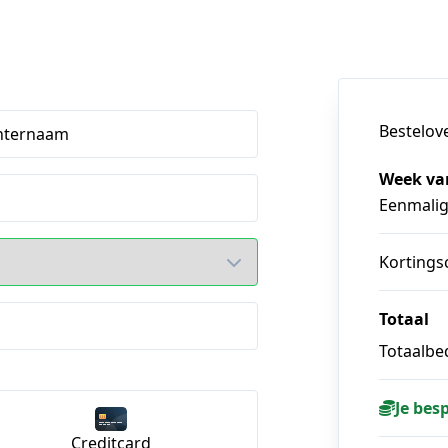
Bestelov
hternaam
Week van
Eenmali
Kortings
Totaal
Totaalbed
Je bes
Creditcard