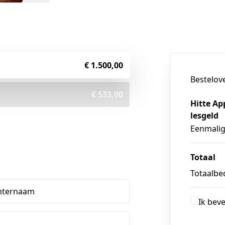
€ 1.500,00
Bestelov
€ 533,00
Hitte Ap
lesgeld
Eenmali
Totaal
Totaalbed
hternaam
Ik bev