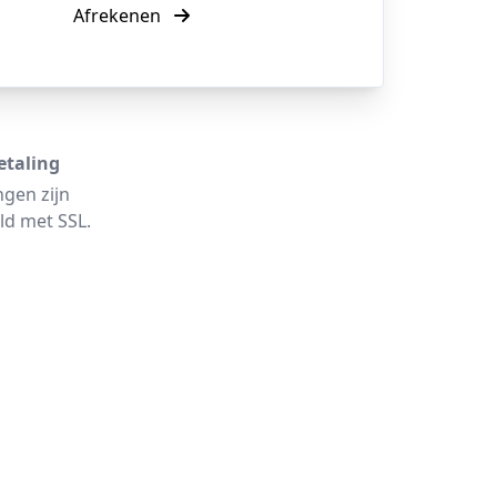
Afrekenen
etaling
ngen zijn
ld met SSL.